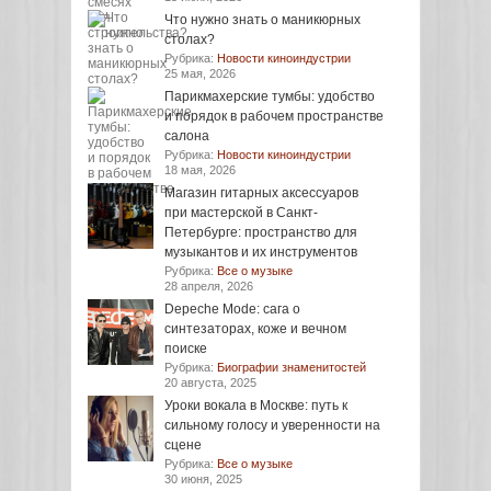
Что нужно знать о маникюрных
столах?
Рубрика:
Новости киноиндустрии
25 мая, 2026
Парикмахерские тумбы: удобство
и порядок в рабочем пространстве
салона
Рубрика:
Новости киноиндустрии
18 мая, 2026
Магазин гитарных аксессуаров
при мастерской в Санкт-
Петербурге: пространство для
музыкантов и их инструментов
Рубрика:
Все о музыке
28 апреля, 2026
Depeche Mode: сага о
синтезаторах, коже и вечном
поиске
Рубрика:
Биографии знаменитостей
20 августа, 2025
Уроки вокала в Москве: путь к
сильному голосу и уверенности на
сцене
Рубрика:
Все о музыке
30 июня, 2025