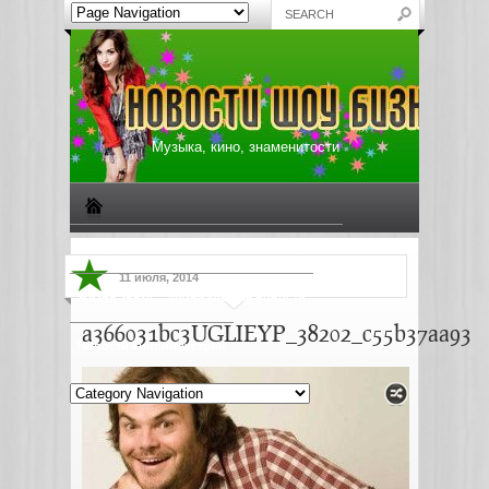
Музыка, кино, знаменитости
Биографии знаменитостей
Все о музыке
11 июля, 2014
Жизнь звезд
Музыкальные новости
a366031bc3UGLIEYP_38202_c55b37aa93
Новости киноиндустрии