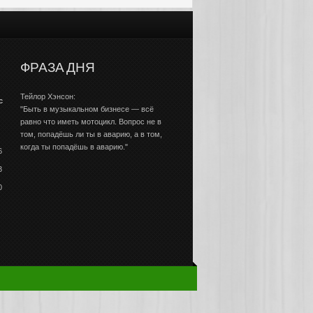
ФРАЗА ДНЯ
Тейлор Хэнсон:
с
"Быть в музыкальном бизнесе — всё
равно что иметь мотоцикл. Вопрос не в
том, попадёшь ли ты в аварию, а в том,
когда ты попадёшь в аварию."
6
3
0