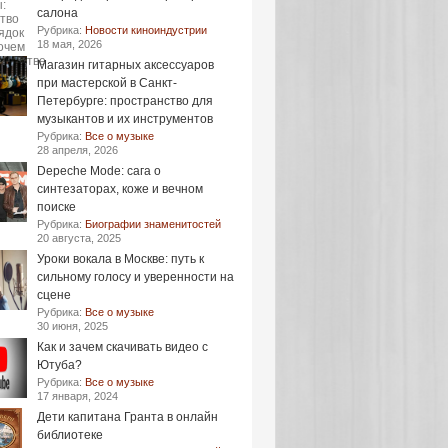
салона
Рубрика:
Новости киноиндустрии
18 мая, 2026
Магазин гитарных аксессуаров
при мастерской в Санкт-
Петербурге: пространство для
музыкантов и их инструментов
Рубрика:
Все о музыке
28 апреля, 2026
Depeche Mode: сага о
синтезаторах, коже и вечном
поиске
Рубрика:
Биографии знаменитостей
20 августа, 2025
Уроки вокала в Москве: путь к
сильному голосу и уверенности на
сцене
Рубрика:
Все о музыке
30 июня, 2025
Как и зачем скачивать видео с
Ютуба?
Рубрика:
Все о музыке
17 января, 2024
Дети капитана Гранта в онлайн
библиотеке