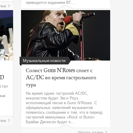
приводится изданием ВТ....
лее
Читать далее
Музыкальные новости
Солист Guns N’Roses споет с
CD
AC/DC во время гастрольного
тура
стал
На время одних гастролей AC/DC,
как
вокалистом будет Эксл Роуз,
исполняющий песни в Guns N’Roses. С
официальных заявлений музыкантов
появилось сообщение о том, что в период
гастролей именуемых «Rock or Burst»
лее
Брайан Джонсон будет о...
Читать далее