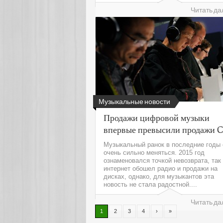
Читать да
Музыкальные новости
Продажи цифровой музыки
впервые превысили продажи 
Музыкальный ранок в последние годы 
очень сильно меняться. 2015 год
ознаменовался точкой невозврата, так 
интернет обошел радио и продажи на
дисках, однако, для музыкантов эта
новость не стала радостной....
Читать да
1
2
3
4
›
»