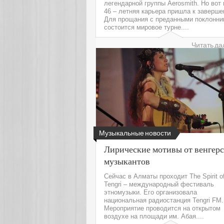
легендарной группы Aerosmith. Но вот 
46 – летняя карьера пришла к заверше
Для прощания с преданными поклонни
состоится мировое турне....
Читать да
Музыкальные новости
Лирические мотивы от венгер
музыкантов
Сейчас в Алматы проходит The Spirit o
Tengri – международный фестиваль
этномузыки. Его организовала
национальная радиостанция Tengri FM.
Мероприятие проводится на открытом
воздухе на площади им. Абая....