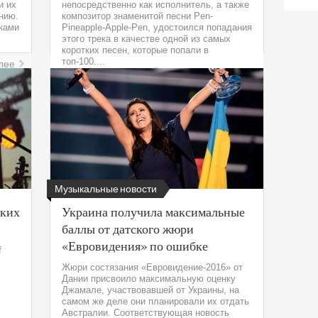
и их
непосредственно как исполнитель, а также
нию.
композитор знаменитой песни Pen-
ками
Pineapple-Apple-Pen, удостоился попадания
этого трека в качестве одной из самых
коротких песен, которые попали в
топ-100....
лее
Читать далее
Музыкальные новости
ских
Украина получила максимальные
баллы от датского жюри
«Евровидения» по ошибке
f
Жюри состязания «Евровидение-2016» от
Дании присвоило максимальную оценку
Джамале, участвовавшей от Украины, на
самом же деле они планировали их отдать
Австралии. Соответствующая новость