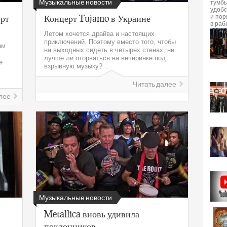
Музыкальные новости
ерт
Концерт Tujamo в Украине
Летом хочется драйва и настоящих
приключений. Поэтому вместо того, чтобы
ям
на выходных сидеть в четырех стенах, не
лучше ли оторваться на вечеринке под
е
взрывную музыку?...
Читать далее
лее
Музыкальные новости
Metallica вновь удивила
поклонников