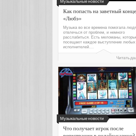
Музыкальные новости
Как попасть на заветный конц
«Любэ»
Музыка во все времена помогала люд
отвлечься от проблем, и немного
расслабиться. Есть меломаны, которы
посещают каждое выступление любых
исполнителей....
Читать да
Музыкальные новости
Что получает игрок после
регистрации в онлайн-казино?