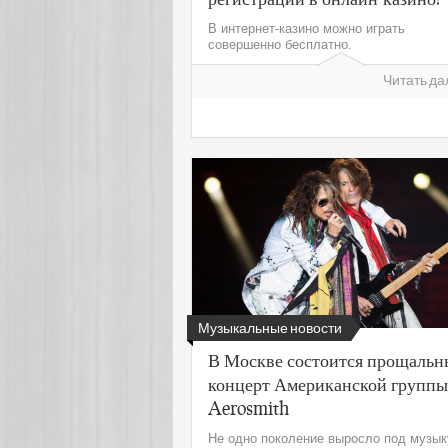
В интернет-казино можно играть
совершенно бесплатно.
Читать да
Музыкальные новости
В Москве состоится прощаль
концерт Американской группы
Aerosmith
Не одно поколение выросло под музык