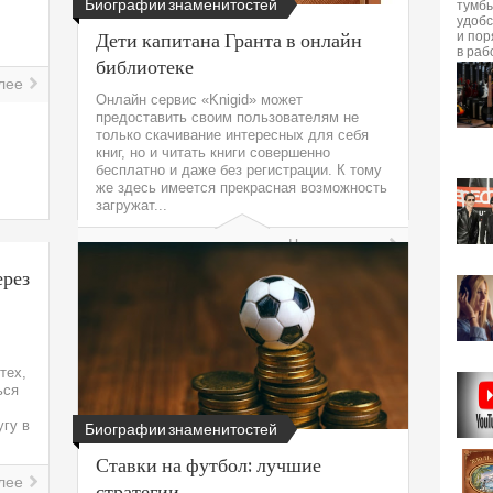
Биографии знаменитостей
Дети капитана Гранта в онлайн
библиотеке
лее
Онлайн сервис «Knigid» может
предоставить своим пользователям не
только скачивание интересных для себя
книг, но и читать книги совершенно
бесплатно и даже без регистрации. К тому
же здесь имеется прекрасная возможность
загружат...
Читать далее
ерез
тех,
ься
угу в
Биографии знаменитостей
Ставки на футбол: лучшие
лее
стратегии