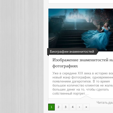
Биографии знаменитостей
Изображение знаменитостей н
фотографиях
Уже в середине XIX века в историю в
новый жанр фотографии, одновременн
появлением дагеротипов. В то время
большое количество клиентов не жале
больших денег на то, чтобы сделать
собственный портрет....
Читать да
1
2
3
4
›
»