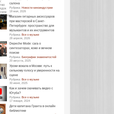
салона
Рубрика:
Новости киноиндустрии
18 мая, 2026
Магазин гитарных аксессуаров
при мастерской в Санкт-
Петербурге: пространство для
музыкантов и их инструментов
Рубрика:
Все о музыке
28 апреля, 2026
Depeche Mode: сага о
синтезаторах, коже и вечном
поиске
Рубрика:
Биографии знаменитостей
20 августа, 2025
Уроки вокала в Москве: путь к
сильному голосу и уверенности на
сцене
Рубрика:
Все о музыке
30 июня, 2025
Как и зачем скачивать видео с
Ютуба?
Рубрика:
Все о музыке
17 января, 2024
Дети капитана Гранта в онлайн
библиотеке