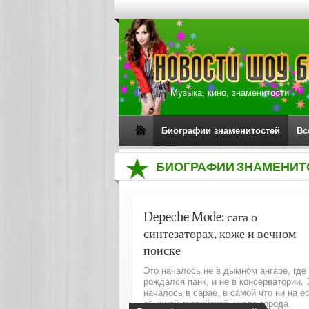
Музыка, кино, знаменитости
Биографии знаменитостей
Вс
БИОГРАФИИ ЗНАМЕНИТ
Depeche Mode: сага о
синтезаторах, коже и вечном
поиске
Это началось не в дымном ангаре, где
рождался панк, и не в консерватории. 
началось в сарае, в самой что ни на е
обычной английской школе города