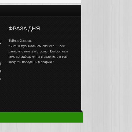
ФРАЗА ДНЯ
Тейлор Хэнсон:
с
"Быть в музыкальном бизнесе — всё
равно что иметь мотоцикл. Вопрос не в
том, попадёшь ли ты в аварию, а в том,
когда ты попадёшь в аварию."
6
3
0