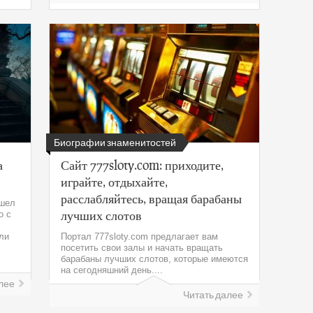
Биографии знаменитостей
а
Сайт 777sloty.com: приходите,
играйте, отдыхайте,
расслабляйтесь, вращая барабаны
ошел
лучших слотов
о с
ли
Портал 777sloty.com предлагает вам
посетить свои залы и начать вращать
барабаны лучших слотов, которые имеются
на сегодняшний день....
лее
Читать далее