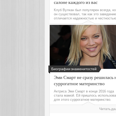
салоне каждого из вас
Клуб Вулкан был популярен всегда, ко
он существовал, так как это заведение
отличается надежностью и честностью
Читать да
Биографии знаменитостей
Эми Смарт не сразу решилась 
суррогатное материнство
Актриса Эми Смарт в конце 2016 года
стала мамой. Ей пришлось использова
для этого суррогатное материнство.
Читать да