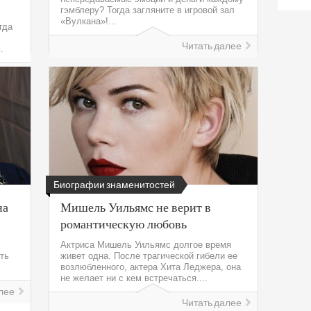
гэмблеру? Тогда загляните в игровой зал
«Вулкана»!...
гда
Читать далее
.
лее
Биографии знаменитостей
на
Мишель Уильямс не верит в
романтическую любовь
Актриса Мишель Уильямс долгое время
ть
живет одна. После трагической гибели ее
возлюбленного, актера Хита Леджера, она
не желает ни с кем встречаться....
лее
Читать далее