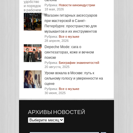
салона
Рубрика:
Новости киноиндустрии
18 мая, 2026
Магазин гитарных аксессуаров
при мастерской в Санкт-
Петербурге: пространство для
музыкантов и их инструментов
Рубрика:
Все о музыке
28 апреля, 2026
Depeche Mode: сага о
синтезаторах, коже и вечном
поиске
Рубрика:
Биографии знаменитостей
20 августа, 2025
Уроки вокала в Москве: путь к
сильному голосу и уверенности на
сцене
Рубрика:
Все о музыке
30 июня, 2025
АРХИВЫ НОВОСТЕЙ