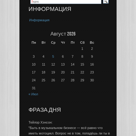
ИНФОРМАЦИЯ
Информация
Август 2026
Пн
Вт
Ср
Чт
Пт
Сб
Вс
1
2
3
4
5
6
7
8
9
10
11
12
13
14
15
16
17
18
19
20
21
22
23
24
25
26
27
28
29
30
31
« Июл
ФРАЗА ДНЯ
Тейлор Хэнсон:
"Быть в музыкальном бизнесе — всё равно что
иметь мотоцикл. Вопрос не в том, попадёшь ли ты в