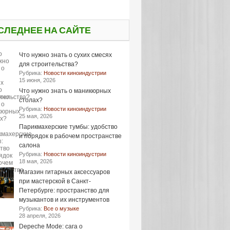
СЛЕДНЕЕ НА САЙТЕ
Что нужно знать о сухих смесях
для строительства?
Рубрика:
Новости киноиндустрии
15 июня, 2026
Что нужно знать о маникюрных
столах?
Рубрика:
Новости киноиндустрии
25 мая, 2026
Парикмахерские тумбы: удобство
и порядок в рабочем пространстве
салона
Рубрика:
Новости киноиндустрии
18 мая, 2026
Магазин гитарных аксессуаров
при мастерской в Санкт-
Петербурге: пространство для
музыкантов и их инструментов
Рубрика:
Все о музыке
28 апреля, 2026
Depeche Mode: сага о