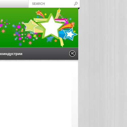
ноиндустрии