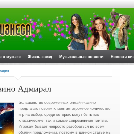
е о музыке
Жизнь звезд
Музыкальные новости
Новости ки
мация
азино Адмирал
Большинство современных онлайн-казино
предлагают своим клиентам огромное количество
игр на выбор, среди которых могут быть как
классические, так и самые современные тайтлы.
Игрокам бывает непросто разобраться во всем
обилии предложений, поэтому в данной статье мы