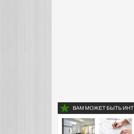
ВАМ МОЖЕТ БЫТЬ ИНТ