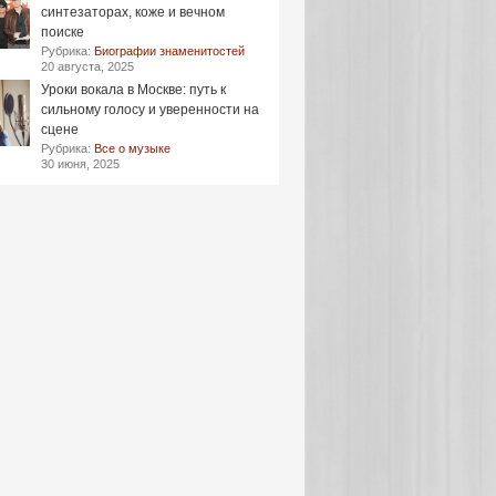
синтезаторах, коже и вечном
поиске
Рубрика:
Биографии знаменитостей
20 августа, 2025
Уроки вокала в Москве: путь к
сильному голосу и уверенности на
сцене
Рубрика:
Все о музыке
30 июня, 2025