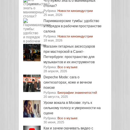
Что нужно знать о маникюрных
столах?
Рубрика:
Новости киноиндустрии
25 мая, 2026
Парикмахерские тумбы: удобство
и порядок в рабочем пространстве
салона
Рубрика:
Новости киноиндустрии
18 мая, 2026
Магазин гитарных аксессуаров
при мастерской в Санкт-
Петербурге: пространство для
музыкантов и их инструментов
Рубрика:
Все о музыке
28 апреля, 2026
Depeche Mode: сага о
синтезаторах, коже и вечном
поиске
Рубрика:
Биографии знаменитостей
20 августа, 2025
Уроки вокала в Москве: путь к
сильному голосу и уверенности на
сцене
Рубрика:
Все о музыке
30 июня, 2025
Как и зачем скачивать видео с