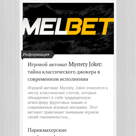
Информация
Игровой автомат Mystery Joker:
тайна классического джокера в
современном исполнении
Игровой автомат Mystery Joker относится к
числу классических слотов, которые
объединяют в себе традиционную
атмосферу фруктовых машин и
современные игровые механики. Этот
автомат привлекает внимание игроков
своей лаконичностью,...
Читать далее
Парикмахерские