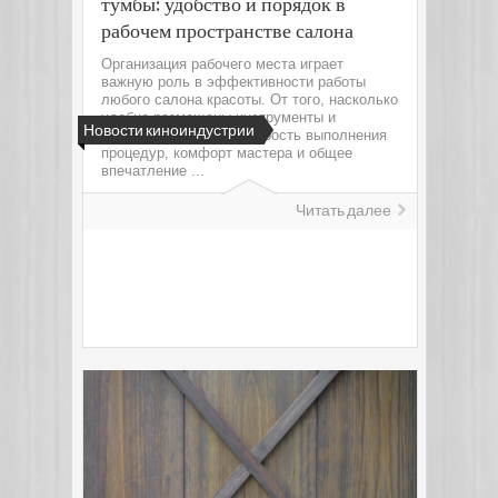
тумбы: удобство и порядок в
рабочем пространстве салона
Организация рабочего места играет
важную роль в эффективности работы
любого салона красоты. От того, насколько
удобно размещены инструменты и
Новости киноиндустрии
материалы, зависит скорость выполнения
процедур, комфорт мастера и общее
впечатление ...
Читать далее