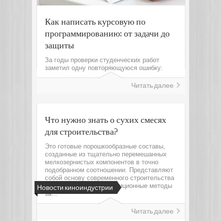
Как написать курсовую по
программированию: от задачи до
защиты
За годы проверки студенческих работ
заметил одну повторяющуюся ошибку:
Читать далее
Что нужно знать о сухих смесях
для строительства?
Это готовые порошкообразные составы,
созданные из тщательно перемешанных
мелкозернистых компонентов в точно
подобранном соотношении. Представляют
собой основу современного строительства
и отделки, заменяя традиционные методы
Новости киноиндустрии
за...
Читать далее