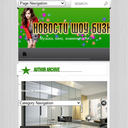
Музыка, кино, знаменитости
Биографии знаменитостей
Все о музыке
AUTHOR ARCHIVE
Жизнь звезд
Музыкальные новости
Новости киноиндустрии