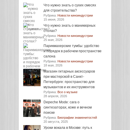
Что нужно знать о сухих смесях
для строительства?
Рубрика:
Новости киноиндустрии
15 июня, 2026
Что нужно знать о маникюрных
столах?
Рубрика:
Новости киноиндустрии
25 мая, 2026
Парикмахерские тумбы: удобство
и порядок в рабочем пространстве
салона
Рубрика:
Новости киноиндустрии
18 мая, 2026
Магазин гитарных аксессуаров
при мастерской в Санкт-
Петербурге: пространство для
музыкантов и их инструментов
Рубрика:
Все о музыке
28 апреля, 2026
Depeche Mode: сага о
синтезаторах, коже и вечном
поиске
Рубрика:
Биографии знаменитостей
20 августа, 2025
Уроки вокала в Москве: путь к