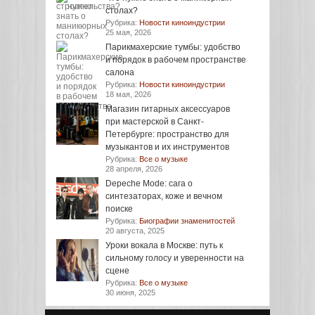
столах?
Рубрика:
Новости киноиндустрии
25 мая, 2026
Парикмахерские тумбы: удобство
и порядок в рабочем пространстве
салона
Рубрика:
Новости киноиндустрии
18 мая, 2026
Магазин гитарных аксессуаров
при мастерской в Санкт-
Петербурге: пространство для
музыкантов и их инструментов
Рубрика:
Все о музыке
28 апреля, 2026
Depeche Mode: сага о
синтезаторах, коже и вечном
поиске
Рубрика:
Биографии знаменитостей
20 августа, 2025
Уроки вокала в Москве: путь к
сильному голосу и уверенности на
сцене
Рубрика:
Все о музыке
30 июня, 2025