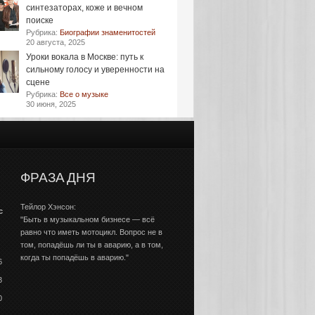
синтезаторах, коже и вечном
поиске
Рубрика:
Биографии знаменитостей
20 августа, 2025
Уроки вокала в Москве: путь к
сильному голосу и уверенности на
сцене
Рубрика:
Все о музыке
30 июня, 2025
ФРАЗА ДНЯ
Тейлор Хэнсон:
с
"Быть в музыкальном бизнесе — всё
равно что иметь мотоцикл. Вопрос не в
том, попадёшь ли ты в аварию, а в том,
когда ты попадёшь в аварию."
6
3
0