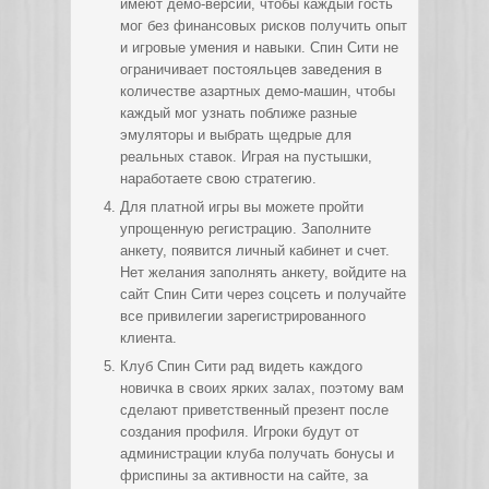
имеют демо-версии, чтобы каждый гость
мог без финансовых рисков получить опыт
и игровые умения и навыки. Спин Сити не
ограничивает постояльцев заведения в
количестве азартных демо-машин, чтобы
каждый мог узнать поближе разные
эмуляторы и выбрать щедрые для
реальных ставок. Играя на пустышки,
наработаете свою стратегию.
Для платной игры вы можете пройти
упрощенную регистрацию. Заполните
анкету, появится личный кабинет и счет.
Нет желания заполнять анкету, войдите на
сайт Спин Сити через соцсеть и получайте
все привилегии зарегистрированного
клиента.
Клуб Спин Сити рад видеть каждого
новичка в своих ярких залах, поэтому вам
сделают приветственный презент после
создания профиля. Игроки будут от
администрации клуба получать бонусы и
фриспины за активности на сайте, за