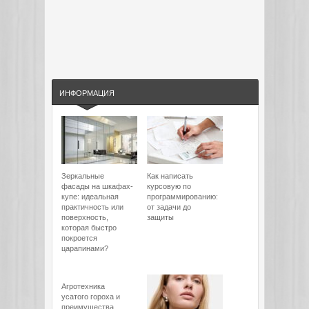
ИНФОРМАЦИЯ
Зеркальные
Как написать
фасады на шкафах-
курсовую по
купе: идеальная
программированию:
практичность или
от задачи до
поверхность,
защиты
которая быстро
покроется
царапинами?
Агротехника
усатого гороха и
преимущества