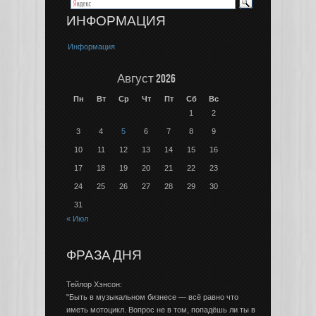
ИНФОРМАЦИЯ
Информация
Август 2026
Пн
Вт
Ср
Чт
Пт
Сб
Вс
1
2
3
4
5
6
7
8
9
10
11
12
13
14
15
16
17
18
19
20
21
22
23
24
25
26
27
28
29
30
31
« Июл
ФРАЗА ДНЯ
Тейлор Хэнсон:
"Быть в музыкальном бизнесе — всё равно что
иметь мотоцикл. Вопрос не в том, попадёшь ли ты в