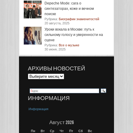
Depeche Mode: сага о
синтезаторах, коже и вечном
поиске
Рубрика:
Биографии знаменитостей
20 августа, 2025
Уроки вокала в Москве: путь к
сильному голосу и уверенности на
сцене
Рубрика:
Все о музыке
30 июня, 2025
АРХИВЫ НОВОСТЕЙ
ИНФОРМАЦИЯ
Информация
Август 2026
Пн
Вт
Ср
Чт
Пт
Сб
Вс