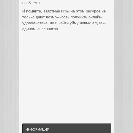
проблемы.
И помните, азартные игры на этом ресурсе не
только дают возможность получить онлайн-
удовольствие, но и найти уйму новых друзей-
единомышленников.
ИНФОРМАЦИЯ