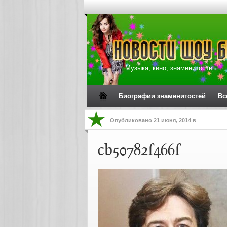
Музыка, кино, знаменитости
Биографии знаменитостей
Вс
Опубликовано
21 июня, 2014
в
cb50782f466f