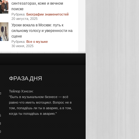
синтезаторах, коже и вечном
поиске
Рубрика:
Биографии знаменитостей
20 августа, 2025
Уроки вокала в Москве: путь к
сильному голосу и уверенности на
сцене
Рубрика:
Все о музыке
30 июня, 2025
ФРАЗА ДНЯ
Тейлор Хэнсон:
с
"Быть в музыкальном бизнесе — всё
равно что иметь мотоцикл. Вопрос не в
том, попадёшь ли ты в аварию, а в том,
когда ты попадёшь в аварию."
6
3
0