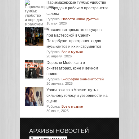
Парикмахерские тумбы: удобство
и порядок в рабочем пространстве
салона
Рубрика:
Новости киноиндустрии
18 мая, 2026
Магазин гитарных аксессуаров
при мастерской в Санкт-
Петербурге: пространство для
музыкантов и их инструментов
Рубрика:
Все о музыке
28 апреля, 2026
Depeche Mode: сага о
синтезаторах, коже и вечном
поиске
Рубрика:
Биографии знаменитостей
20 августа, 2025
Уроки вокала в Москве: путь к
сильному голосу и уверенности на
сцене
Рубрика:
Все о музыке
30 июня, 2025
АРХИВЫ НОВОСТЕЙ