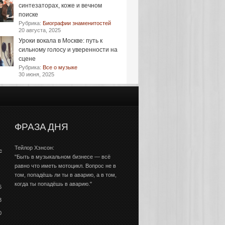
синтезаторах, коже и вечном
поиске
Рубрика:
Биографии знаменитостей
20 августа, 2025
Уроки вокала в Москве: путь к
сильному голосу и уверенности на
сцене
Рубрика:
Все о музыке
30 июня, 2025
ФРАЗА ДНЯ
Тейлор Хэнсон:
с
"Быть в музыкальном бизнесе — всё
равно что иметь мотоцикл. Вопрос не в
том, попадёшь ли ты в аварию, а в том,
когда ты попадёшь в аварию."
6
3
0