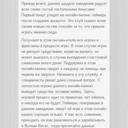
Прежде всего, данное щедрое заведение радует
всех своих гостей постоянными бонусами.
Первый бонус упадет на онлайн-баланс геймера
после создания аккаунта. Это клуб скажет всем
своим новым гостям спасибо за то, что пришли
играть именно сюда.
Получают в этом онлайн-клубе все игроки и
фриспины в процессе игры. В этом случае игрок
не рискует средствами, играя на валюту, но
может выиграть в случае выпадении счастливой
символики много денег. Поддержка в этом
онлайн-казино придет к каждому на помощь при
первом же запросе. Напишите в эту службу, и
специалисты решат даже сложный вопрос. С
легкостью игроки данного онлайн-казино
выводят средства, оставив заявку. Здесь
игровой процесс идет по правилам, нет обмана,
и никогда его не будет. Геймеры, поигравшие в
данном заведении, пишут об игре в этом онлайн-
казино хорошие отзывы. У вас есть сомнения,
приходить ли вам развлекаться и зарабатывать
в Вулкан Вегас, тогда прочитайте данные