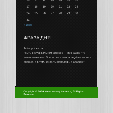
10
11
12
13
14
15
16
17
18
19
20
21
22
23
24
25
26
27
28
29
30
31
« Июл
ФРАЗА ДНЯ
Тейлор Хэнсон:
"Быть в музыкальном бизнесе — всё равно что
иметь мотоцикл. Вопрос не в том, попадёшь ли ты в
аварию, а в том, когда ты попадёшь в аварию."
Copyright © 2026 Новости шоу бизнеса, All Rights
Reserved.