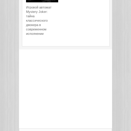
Игровой автомат
Mystery Joker:
тайна
классического
джокера в
современном
исполнении