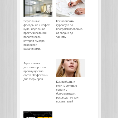
Зеркальные
Как написать
фасады на шкафах-
курсовую по
купе: идеальная
программированию:
практичность или
от задачи до
поверхность,
защиты
которая быстро
покроется
царапинами?
Агротехника
усатого гороха и
преимущества
сорта Эффектный
для фермеров
Как выбрать и
купить золотые
серьги с
бриллиантами:
руководство для
покупателей