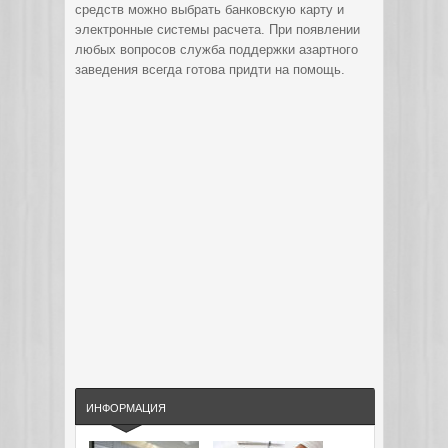
средств можно выбрать банковскую карту и
электронные системы расчета. При появлении
любых вопросов служба поддержки азартного
заведения всегда готова придти на помощь.
ИНФОРМАЦИЯ