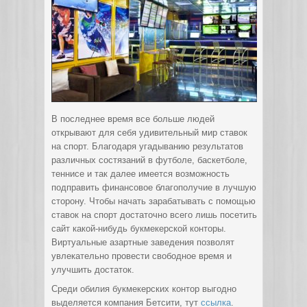
В последнее время все больше людей
открывают для себя удивительный мир ставок
на спорт. Благодаря угадыванию результатов
различных состязаний в футболе, баскетболе,
теннисе и так далее имеется возможность
подправить финансовое благополучие в лучшую
сторону.
Чтобы начать зарабатывать с помощью
ставок на спорт достаточно всего лишь посетить
сайт какой-нибудь букмекерской конторы.
Виртуальные азартные заведения позволят
увлекательно провести свободное время и
улучшить достаток.
Среди обилия букмекерских контор выгодно
выделяется компания Бетсити, тут
ссылка
.