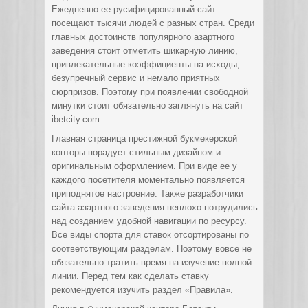
Ежедневно ее русифицированный сайт
посещают тысячи людей с разных стран. Среди
главных достоинств популярного азартного
заведения стоит отметить шикарную линию,
привлекательные коэффициенты на исходы,
безупречный сервис и немало приятных
сюрпризов. Поэтому при появлении свободной
минутки стоит обязательно заглянуть на сайт
ibetcity.com.
Главная страница престижной букмекерской
конторы порадует стильным дизайном и
оригинальным оформлением. При виде ее у
каждого посетителя моментально появляется
приподнятое настроение. Также разработчики
сайта азартного заведения неплохо потрудились
над созданием удобной навигации по ресурсу.
Все виды спорта для ставок отсортированы по
соответствующим разделам. Поэтому вовсе не
обязательно тратить время на изучение полной
линии. Перед тем как сделать ставку
рекомендуется изучить раздел «Правила».