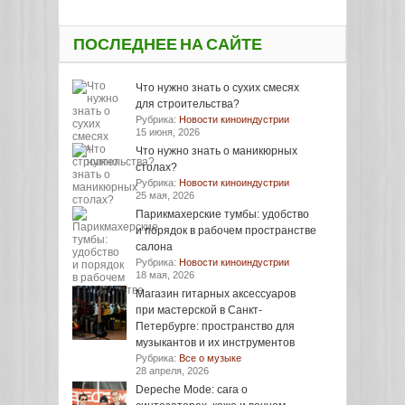
ПОСЛЕДНЕЕ НА САЙТЕ
Что нужно знать о сухих смесях
для строительства?
Рубрика:
Новости киноиндустрии
15 июня, 2026
Что нужно знать о маникюрных
столах?
Рубрика:
Новости киноиндустрии
25 мая, 2026
Парикмахерские тумбы: удобство
и порядок в рабочем пространстве
салона
Рубрика:
Новости киноиндустрии
18 мая, 2026
Магазин гитарных аксессуаров
при мастерской в Санкт-
Петербурге: пространство для
музыкантов и их инструментов
Рубрика:
Все о музыке
28 апреля, 2026
Depeche Mode: сага о