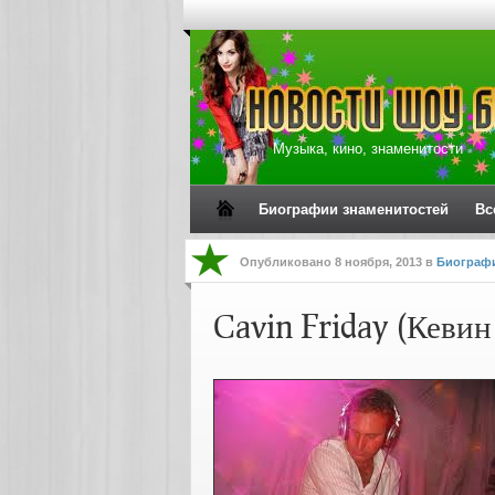
Музыка, кино, знаменитости
Биографии знаменитостей
Вс
Опубликовано
8 ноября, 2013
в
Биографи
Cavin Friday (Кеви