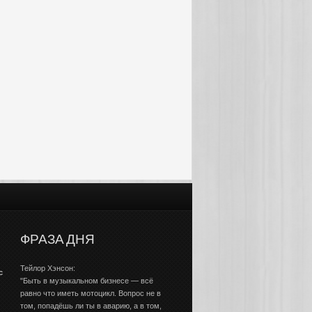
ФРАЗА ДНЯ
Тейлор Хэнсон:
с
"Быть в музыкальном бизнесе — всё
равно что иметь мотоцикл. Вопрос не в
том, попадёшь ли ты в аварию, а в том,