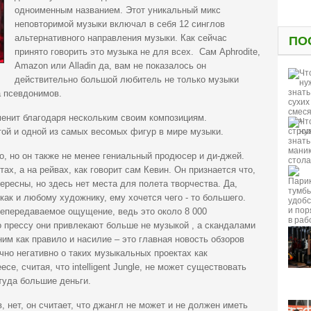
одноименным названием. Этот уникальный микс
неповторимой музыки включал в себя 12 синглов
альтернативного направления музыки. Как сейчас
ПО
принято говорить это музыка не для всех. Сам Aphrodite,
Amazon или Alladin да, вам не показалось он
действительно большой любитель не только музыки
а псевдонимов.
менит благодаря нескольким своим композициям.
той и одной из самых весомых фигур в мире музыки.
, но он также не менее гениальный продюсер и ди-джей.
ах, а на рейвах, как говорит сам Кевин. Он признается что,
тересны, но здесь нет места для полета творчества. Да,
как и любому художнику, ему хочется чего - то большего.
непередаваемое ощущение, ведь это около 8 000
о прессу они привлекают больше не музыкой , а скандалами
 ним как правило и насилие – это главная новость обзоров
чно негативно о таких музыкальных проектах как
e, считая, что intelligent Jungle, не может существовать
туда большие деньги.
, нет, он считает, что джангл не может и не должен иметь