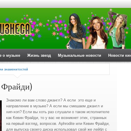
е о музыке
Жизнь звезд
Музыкальные новости
Новости ки
и знаменитостей
н Фрайди)
Знакомо ли вам слово джангл? А если это еще и
направление в музыке? А если мы смешаем джангл и
хип-хоп? Если вы хоть раз слушали о таком исполнителе
как Кевин Фрайди, то у вас не возникнет этих, странных
на первый взгляд, вопросов.
Aphrodite или Кевин Фрайди,
для выпуска своего диска использовал свой же лейбл с