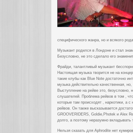
специфического жанра, но и всякого род
Музыкант родился в Лондоне и стал зна
Безусловно, не это сделало его знамени
Фрайди, талантливый музыкант бесспорно
Настоящая музыка творится не на концерт
такие клубы как Blue Note достаточно ин
музыка действительно качественная, но, 
Выступление на рейве это, безусловно, 
слушателей. Проблема рейвов в том , чт
которые там происходят , наркотики, а с
рейвов. Он также высказывается достато
GROOVERIDERS, Goldie,Photek и Alex Reec
долго, а поэтому неразумно вкладывать 
Нельзя сказать для Aphrodite нет кумиров