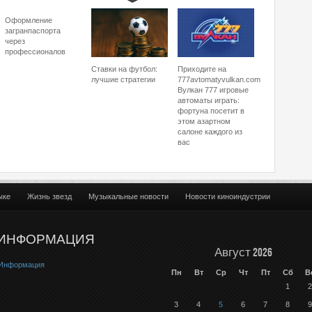
Оформление
загранпаспорта
через
профессионалов
Ставки на футбол:
Приходите на
лучшие стратегии
777avtomatyvulkan.com
Вулкан 777 игровые
автоматы играть:
фортуна посетит в
этом азартном
салоне каждого из
вас
ыке
Жизнь звезд
Музыкальные новости
Новости киноиндустрии
ИНФОРМАЦИЯ
Август 2026
Информация
Пн
Вт
Ср
Чт
Пт
Сб
В
1
2
3
4
5
6
7
8
9