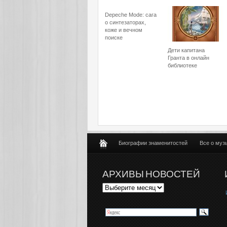
Depeche Mode: сага
о синтезаторах,
коже и вечном
поиске
Дети капитана
Гранта в онлайн
библиотеке
Биографии знаменитостей
Все о муз
АРХИВЫ НОВОСТЕЙ