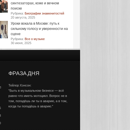
синтезаторах, коже и вечном
поиске
Рубрика:
Биографии знаменитостей
20 августа, 2025
Уроки вокала в Москве: путь к
сильному голосу и уверенности на
сцене
Рубрика:
Все о музыке
30 июня, 2025
ФРАЗА ДНЯ
Тейлор Хэнсон:
с
"Быть в музыкальном бизнесе — всё
равно что иметь мотоцикл. Вопрос не в
том, попадёшь ли ты в аварию, а в том,
когда ты попадёшь в аварию."
6
3
0