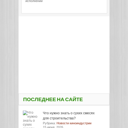
исполнении
ПОСЛЕДНЕЕ НА САЙТЕ
Что нужно знать о сухих смесях
для строительства?
Рубрика:
Новости киноиндустрии
15 июня, 2026