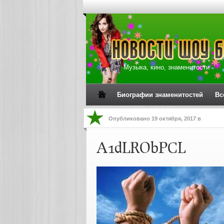
Музыка, кино, знаменитости
Биографии знаменитостей
Вс
Опубликовано
19 октября, 2017
в
A1dLRObPCL