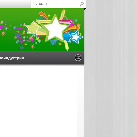
ноиндустрии