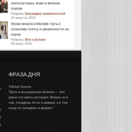
синтезаторах, коже и вечном
поиске
Рубрика:
Биографии знаменитостей
20 августа, 2025
Уроки вокала в Москве: путь к
сильному голосу и уверенности на
сцене
Рубрика:
Все о музыке
30 июня, 2025
ФРАЗА ДНЯ
Тейлор Хэнсон:
с
"Быть в музыкальном бизнесе — всё
равно что иметь мотоцикл. Вопрос не в
том, попадёшь ли ты в аварию, а в том,
когда ты попадёшь в аварию."
6
3
0