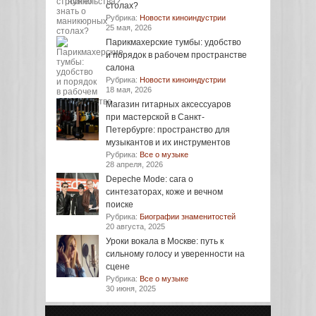
столах?
Рубрика:
Новости киноиндустрии
25 мая, 2026
Парикмахерские тумбы: удобство
и порядок в рабочем пространстве
салона
Рубрика:
Новости киноиндустрии
18 мая, 2026
Магазин гитарных аксессуаров
при мастерской в Санкт-
Петербурге: пространство для
музыкантов и их инструментов
Рубрика:
Все о музыке
28 апреля, 2026
Depeche Mode: сага о
синтезаторах, коже и вечном
поиске
Рубрика:
Биографии знаменитостей
20 августа, 2025
Уроки вокала в Москве: путь к
сильному голосу и уверенности на
сцене
Рубрика:
Все о музыке
30 июня, 2025