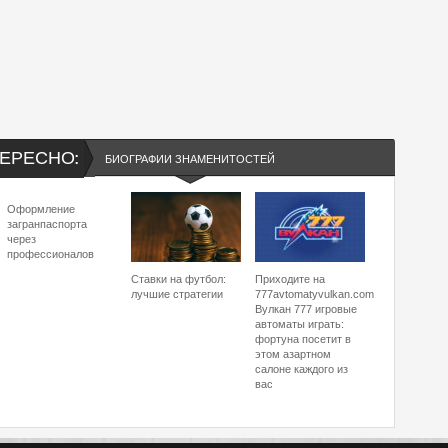
ЕРЕСНО:
БИОГРАФИИ ЗНАМЕНИТОСТЕЙ
Оформление
загранпаспорта
через
профессионалов
Ставки на футбол:
Приходите на
лучшие стратегии
777avtomatyvulkan.com
Вулкан 777 игровые
автоматы играть:
фортуна посетит в
этом азартном
салоне каждого из
вас