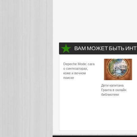
ВАМ МОЖЕТ БЫТЬ ИНТ
Depeche Mode: сага
о синтезаторах,
коже и вечном
поиске
Дети капитана
Гранта в онлайн
библиотеке