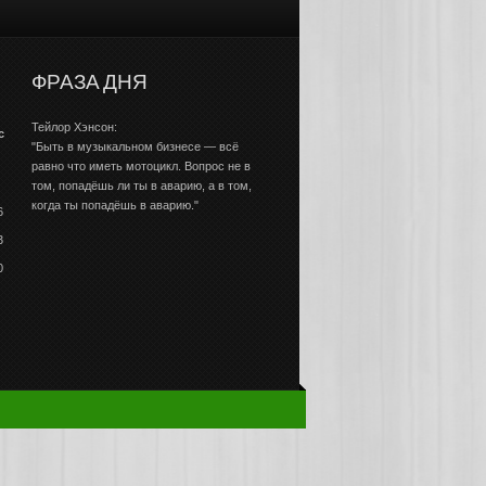
ФРАЗА ДНЯ
Тейлор Хэнсон:
с
"Быть в музыкальном бизнесе — всё
равно что иметь мотоцикл. Вопрос не в
том, попадёшь ли ты в аварию, а в том,
когда ты попадёшь в аварию."
6
3
0