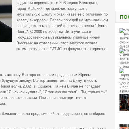
родители переезжают в Кабардино-Балкарию,
город Майский, где мальчик поступает в
музыкальную школу и оканчивает ее с отличием по
ПО
классу аккордеон. Первой победой на музыкальном
поприще стал московский фестиваль песни "Чунга-
Чанга". С 2000 по 2003 год Витя учиться в
Государственном музыкальном училище имени
Гнесиных на отделении классического вокала,
затем поступает в ГИТИС на факультет актерского
ать встречу Виктора со своим продюсером Юрием
 будущую звезду. Виктор меняет имя на Диму, в честь
"Новая волна 2002" в Юрмале. На нем Билан не попадает
еки "Я ночной хулиган", "Я так люблю тебя", "Ты, только ты"
и становятся хитами. Признание приходит как от
ков.
з большого числа предложений от продюсеров, он выбирает