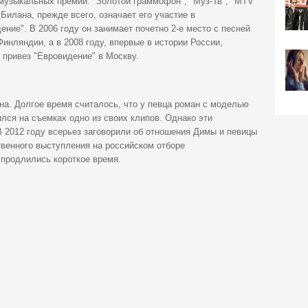
музыкальных премий: "Золотой граммофон", "Муз-Тв", "MTV
Билана, прежде всего, означает его участие в
ние". В 2006 году он занимает почетно 2-е место с песней
з Финляндии, а в 2008 году, впервые в истории России,
 привез "Евровидение" в Москву.
а. Долгое время считалось, что у певца роман с моделью
ился на съемках одно из своих клипов. Однако эти
 2012 году всерьез заговорили об отношения Димы и певицы
твенного выступления на российском отборе
 продлились короткое время.