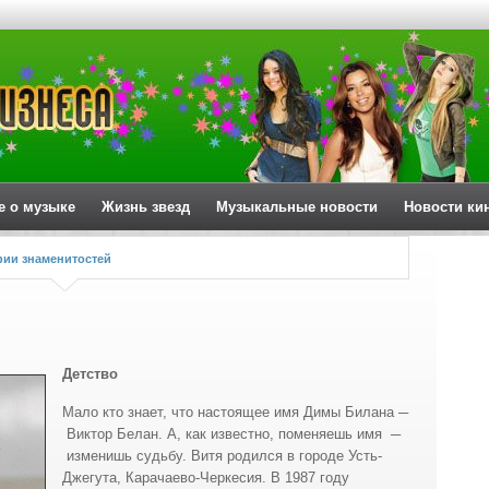
е о музыке
Жизнь звезд
Музыкальные новости
Новости ки
ии знаменитостей
Детство
Мало кто знает, что настоящее имя Димы Билана ─
Виктор Белан. А, как известно, поменяешь имя ─
изменишь судьбу. Витя родился в городе Усть-
Джегута, Карачаево-Черкесия.
В 1987 году