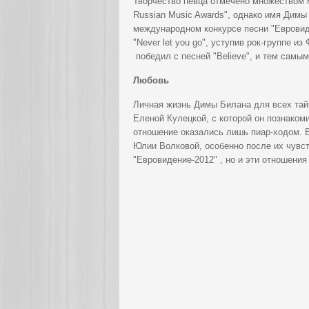
Творчество певца отмечено множеством 
Russian Music Awards", однако имя Димы 
международном конкурсе песни "Евровиде
"Never let you go", уступив рок-группе и
победил с песней "Believe", и тем самым
Любовь
Личная жизнь Димы Билана для всех тайн
Еленой Кулецкой, с которой он познаком
отношение оказались лишь пиар-ходом. В
Юлии Волковой, особенно после их чувс
"Евровидение-2012" , но и эти отношения