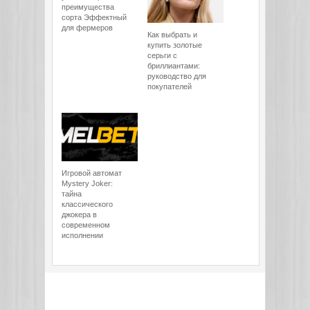
преимущества
сорта Эффектный
для фермеров
Как выбрать и
купить золотые
серьги с
бриллиантами:
руководство для
покупателей
Игровой автомат
Mystery Joker:
тайна
классического
джокера в
современном
исполнении