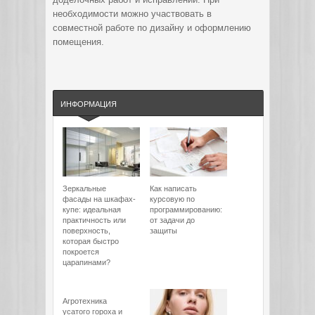
необходимости можно участвовать в
совместной работе по дизайну и оформлению
помещения.
ИНФОРМАЦИЯ
Зеркальные
Как написать
фасады на шкафах-
курсовую по
купе: идеальная
программированию:
практичность или
от задачи до
поверхность,
защиты
которая быстро
покроется
царапинами?
Агротехника
усатого гороха и