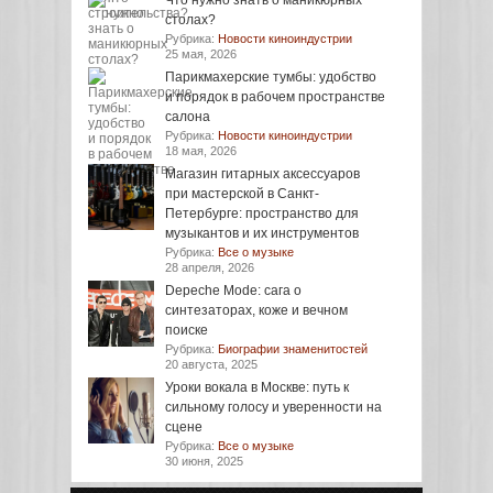
Что нужно знать о маникюрных
столах?
Рубрика:
Новости киноиндустрии
25 мая, 2026
Парикмахерские тумбы: удобство
и порядок в рабочем пространстве
салона
Рубрика:
Новости киноиндустрии
18 мая, 2026
Магазин гитарных аксессуаров
при мастерской в Санкт-
Петербурге: пространство для
музыкантов и их инструментов
Рубрика:
Все о музыке
28 апреля, 2026
Depeche Mode: сага о
синтезаторах, коже и вечном
поиске
Рубрика:
Биографии знаменитостей
20 августа, 2025
Уроки вокала в Москве: путь к
сильному голосу и уверенности на
сцене
Рубрика:
Все о музыке
30 июня, 2025