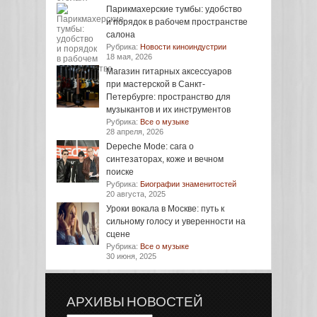
Парикмахерские тумбы: удобство
и порядок в рабочем пространстве
салона
Рубрика:
Новости киноиндустрии
18 мая, 2026
Магазин гитарных аксессуаров
при мастерской в Санкт-
Петербурге: пространство для
музыкантов и их инструментов
Рубрика:
Все о музыке
28 апреля, 2026
Depeche Mode: сага о
синтезаторах, коже и вечном
поиске
Рубрика:
Биографии знаменитостей
20 августа, 2025
Уроки вокала в Москве: путь к
сильному голосу и уверенности на
сцене
Рубрика:
Все о музыке
30 июня, 2025
АРХИВЫ НОВОСТЕЙ