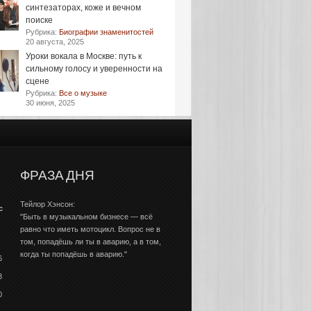
синтезаторах, коже и вечном
поиске
Рубрика:
Биографии знаменитостей
20 августа, 2025
Уроки вокала в Москве: путь к
сильному голосу и уверенности на
сцене
Рубрика:
Все о музыке
30 июня, 2025
ФРАЗА ДНЯ
Тейлор Хэнсон:
с
"Быть в музыкальном бизнесе — всё
равно что иметь мотоцикл. Вопрос не в
том, попадёшь ли ты в аварию, а в том,
когда ты попадёшь в аварию."
6
3
0