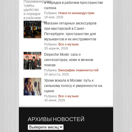
и порядок в рабочем пространстве
салона
Рубрика:
Новости киноиндустрии
18 мая, 2026
Магазин гитарных аксессуаров
при мастерской в Санкт-
Петербурге: пространство для
музыкантов и их инструментов
Рубрика:
Все о музыке
28 апреля, 2026
Depeche Mode: сага о
синтезаторах, коже и вечном
поиске
Рубрика:
Биографии знаменитостей
20 августа, 2025
Уроки вокала в Москве: путь к
сильному голосу и уверенности на
сцене
Рубрика:
Все о музыке
30 июня, 2025
АРХИВЫ НОВОСТЕЙ