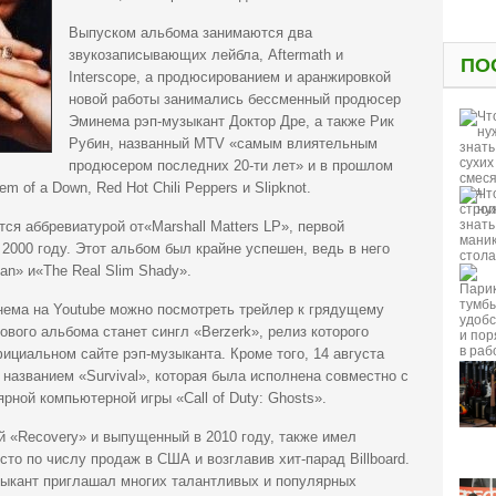
Выпуском альбома занимаются два
звукозаписывающих лейбла, Aftermath и
ПО
Interscope, а продюсированием и аранжировкой
новой работы занимались бессменный продюсер
Эминема рэп-музыкант Доктор Дре, а также Рик
Рубин, названный MTV «самым влиятельным
продюсером последних 20-ти лет» и в прошлом
 of a Down, Red Hot Chili Peppers и Slipknot.
я аббревиатурой от«Marshall Matters LP», первой
000 году. Этот альбом был крайне успешен, ведь в него
an» и«The Real Slim Shady».
ема на Youtube можно посмотреть трейлер к грядущему
вого альбома станет сингл «Berzerk», релиз которого
фициальном сайте рэп-музыканта. Кроме того, 14 августа
названием «Survival», которая была исполнена совместно с
рной компьютерной игры «Call of Duty: Ghosts».
«Recovery» и выпущенный в 2010 году, также имел
то по числу продаж в США и возглавив хит-парад Billboard.
зыкант приглашал многих талантливых и популярных