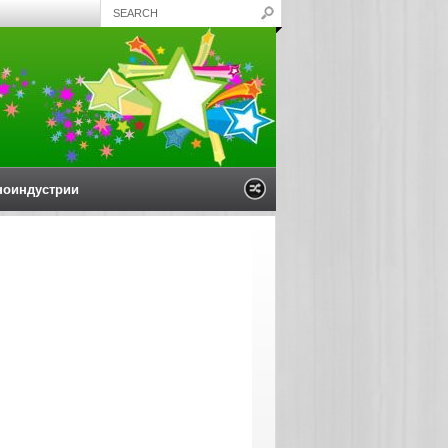
ноиндустрии