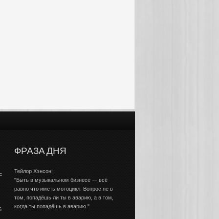
ФРАЗА ДНЯ
Тейлор Хэнсон:
с
"Быть в музыкальном бизнесе — всё
равно что иметь мотоцикл. Вопрос не в
том, попадёшь ли ты в аварию, а в том,
когда ты попадёшь в аварию."
6