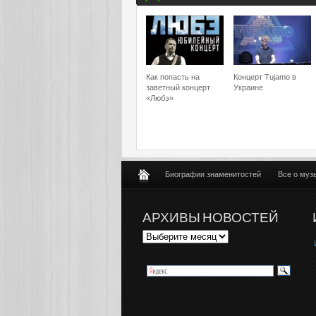
Как попасть на
Концерт Tujamo в
заветный концерт
Украине
«Любэ»
Биографии знаменитостей
Все о муз
АРХИВЫ НОВОСТЕЙ