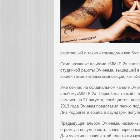
работавший с такими командами как System
Само название альбома «MMLP 2» являетс
студийной работы Эминема, вышедшей в 2
вошли такие хитовые композиции, как «St
Уже сейчас на официальном канале Эмин
альбому«MMLP 2». Первой ласточкой с но
намечен на 27 августа, сообщается на о
2013 года Эминем представил песню под 
Лиз Родригез и вошла в саундтрек популя
Предыдущий альбом Эминема, названный 
огромную популярность, заняв первое мес
Для участия в записи этой пластинки му