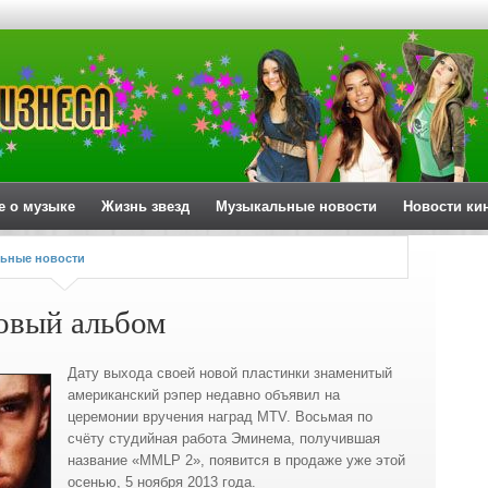
е о музыке
Жизнь звезд
Музыкальные новости
Новости ки
ьные новости
овый альбом
Дату выхода своей новой пластинки знаменитый
американский рэпер недавно объявил на
церемонии вручения наград MTV. Восьмая по
счёту студийная работа
Эминема, получившая
название «MMLP 2», появится в продаже уже этой
осенью, 5 ноября 2013 года.