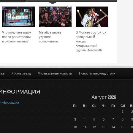
Что получает игрок
Metallica вновь
В Москве состоится
после регистрации
удивила
прощальный
в онлайн-казино?
поклонников
концерт
Американской
группы Aerosmith
ыке
Жизнь звезд
Музыкальные новости
Новости киноиндустрии
ИНФОРМАЦИЯ
Август 2026
Информация
Пн
Вт
Ср
Чт
Пт
Сб
В
1
2
3
4
5
6
7
8
9
10
11
12
13
14
15
1