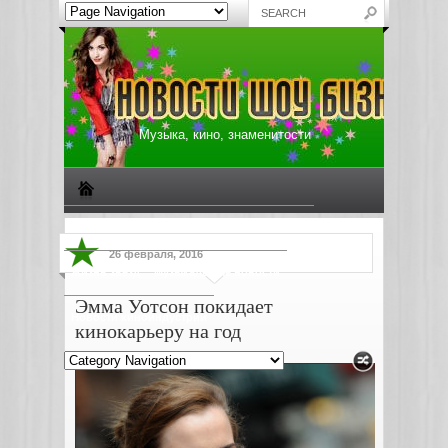
Музыка, кино, знаменитости
Биографии знаменитостей
Все о музыке
26 февраля, 2016
Жизнь звезд
Музыкальные новости
Эмма Уотсон покидает
Новости киноиндустрии
кинокарьеру на год