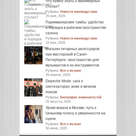
Что нужно знать о маникюрных
столах?
Рубрика:
Новости киноиндустрии
25 мая, 2026
Парикмахерские тумбы: удобство
и порядок в рабочем пространстве
салона
Рубрика:
Новости киноиндустрии
18 мая, 2026
Магазин гитарных аксессуаров
при мастерской в Санкт-
Петербурге: пространство для
музыкантов и их инструментов
Рубрика:
Все о музыке
28 апреля, 2026
Depeche Mode: сага о
синтезаторах, коже и вечном
поиске
Рубрика:
Биографии знаменитостей
20 августа, 2025
Уроки вокала в Москве: путь к
сильному голосу и уверенности на
сцене
Рубрика:
Все о музыке
30 июня, 2025