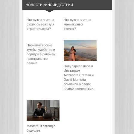
НОВОСТИ КИНОИНДУСТРИИ
Что нужно знать о
Что нужно знать о
сухих смесях для
маникюрных
строительства?
столах?
Парикмахерские
тумбы: удобство и
порядок в рабочем
пространстве
салона
Популярная пара в
Инстаграм
Alexandra Creteau и
David Murrietta
обьявили о своих
планах пожениться.
Mastersuit взгляд в
будущее