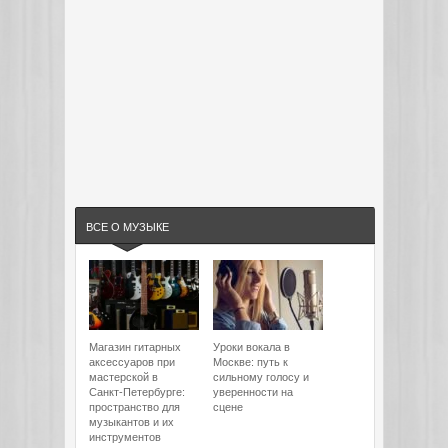
ВСЕ О МУЗЫКЕ
Магазин гитарных
Уроки вокала в
аксессуаров при
Москве: путь к
мастерской в
сильному голосу и
Санкт-Петербурге:
уверенности на
пространство для
сцене
музыкантов и их
инструментов