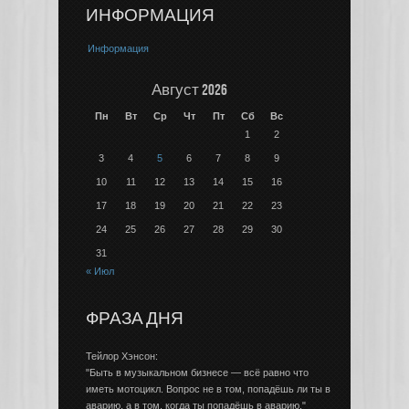
ИНФОРМАЦИЯ
Информация
Август 2026
Пн
Вт
Ср
Чт
Пт
Сб
Вс
1
2
3
4
5
6
7
8
9
10
11
12
13
14
15
16
17
18
19
20
21
22
23
24
25
26
27
28
29
30
31
« Июл
ФРАЗА ДНЯ
Тейлор Хэнсон:
"Быть в музыкальном бизнесе — всё равно что
иметь мотоцикл. Вопрос не в том, попадёшь ли ты в
аварию, а в том, когда ты попадёшь в аварию."