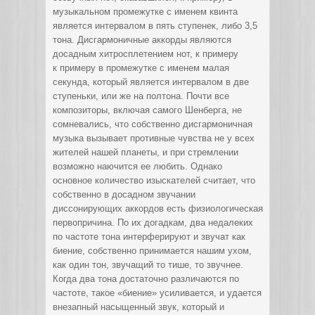
музыкальном промежутке с именем квинта
является интервалом в пять ступенек, либо 3,5
тона. Дисгармоничные аккорды являются
досадным хитросплетением нот, к примеру
к примеру в промежутке с именем малая
секунда, который является интервалом в две
ступеньки, или же на полтона. Почти все
композиторы, включая самого Шенберга, не
сомневались, что собственно дисгармоничная
музыка вызывает противные чувства не у всех
жителей нашей планеты, и при стремлении
возможно наючится ее любить. Однако
основное количество изыскателей считает, что
собственно в досадном звучании
диссонирующих аккордов есть физиологическая
первопричина. По их догадкам, два недалеких
по частоте тона интерферируют и звучат как
биение, собственно принимается нашим ухом,
как один тон, звучащий то тише, то звучнее.
Когда два тона достаточно различаются по
частоте, такое «биение» усиливается, и удается
внезапный насыщенный звук, который и