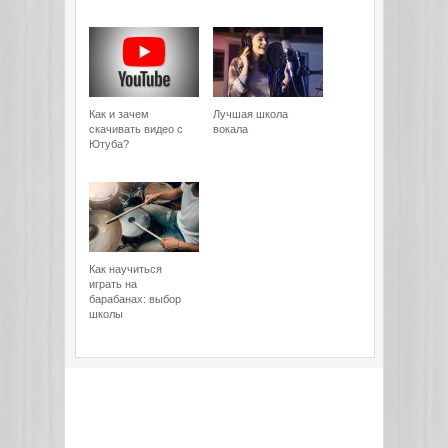
Как и зачем
Лучшая школа
скачивать видео с
вокала
Ютуба?
Как научиться
играть на
барабанах: выбор
школы