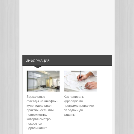
ИНФОРМАЦИЯ
Зеркальные
Как написать
фасады на шкафах-
курсовую по
купе: идеальная
программированию:
практичность или
от задачи до
поверхность,
защиты
которая быстро
покроется
царапинами?