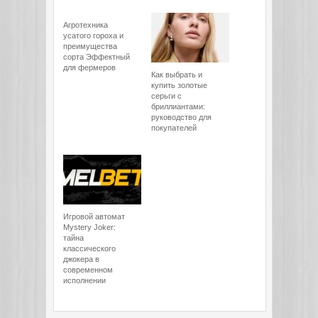
Агротехника
усатого гороха и
преимущества
сорта Эффектный
для фермеров
Как выбрать и
купить золотые
серьги с
бриллиантами:
руководство для
покупателей
Игровой автомат
Mystery Joker:
тайна
классического
джокера в
современном
исполнении