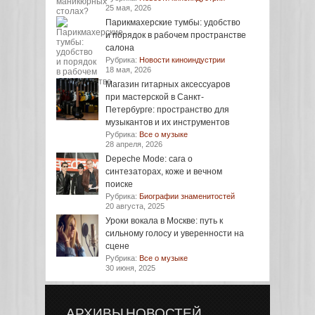
25 мая, 2026
Парикмахерские тумбы: удобство
и порядок в рабочем пространстве
салона
Рубрика:
Новости киноиндустрии
18 мая, 2026
Магазин гитарных аксессуаров
при мастерской в Санкт-
Петербурге: пространство для
музыкантов и их инструментов
Рубрика:
Все о музыке
28 апреля, 2026
Depeche Mode: сага о
синтезаторах, коже и вечном
поиске
Рубрика:
Биографии знаменитостей
20 августа, 2025
Уроки вокала в Москве: путь к
сильному голосу и уверенности на
сцене
Рубрика:
Все о музыке
30 июня, 2025
АРХИВЫ НОВОСТЕЙ