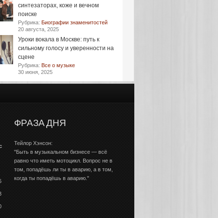
синтезаторах, коже и вечном
поиске
Рубрика:
Биографии знаменитостей
20 августа, 2025
Уроки вокала в Москве: путь к
сильному голосу и уверенности на
сцене
Рубрика:
Все о музыке
30 июня, 2025
ФРАЗА ДНЯ
Тейлор Хэнсон:
с
"Быть в музыкальном бизнесе — всё
равно что иметь мотоцикл. Вопрос не в
том, попадёшь ли ты в аварию, а в том,
когда ты попадёшь в аварию."
6
3
0