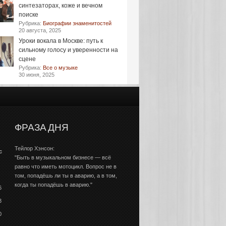
синтезаторах, коже и вечном
поиске
Рубрика:
Биографии знаменитостей
20 августа, 2025
Уроки вокала в Москве: путь к
сильному голосу и уверенности на
сцене
Рубрика:
Все о музыке
30 июня, 2025
ФРАЗА ДНЯ
Тейлор Хэнсон:
с
"Быть в музыкальном бизнесе — всё
равно что иметь мотоцикл. Вопрос не в
том, попадёшь ли ты в аварию, а в том,
когда ты попадёшь в аварию."
6
3
0