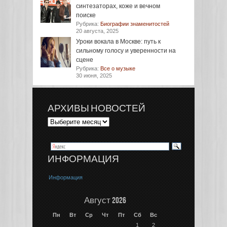
синтезаторах, коже и вечном
поиске
Рубрика:
Биографии знаменитостей
20 августа, 2025
Уроки вокала в Москве: путь к
сильному голосу и уверенности на
сцене
Рубрика:
Все о музыке
30 июня, 2025
АРХИВЫ НОВОСТЕЙ
ИНФОРМАЦИЯ
Информация
Август 2026
Пн
Вт
Ср
Чт
Пт
Сб
Вс
1
2