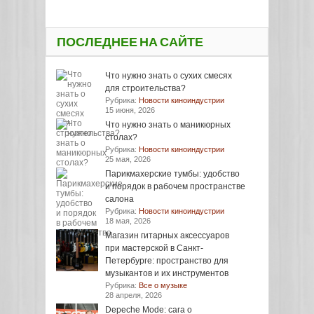
ПОСЛЕДНЕЕ НА САЙТЕ
Что нужно знать о сухих смесях
для строительства?
Рубрика:
Новости киноиндустрии
15 июня, 2026
Что нужно знать о маникюрных
столах?
Рубрика:
Новости киноиндустрии
25 мая, 2026
Парикмахерские тумбы: удобство
и порядок в рабочем пространстве
салона
Рубрика:
Новости киноиндустрии
18 мая, 2026
Магазин гитарных аксессуаров
при мастерской в Санкт-
Петербурге: пространство для
музыкантов и их инструментов
Рубрика:
Все о музыке
28 апреля, 2026
Depeche Mode: сага о