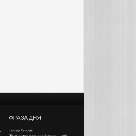
ФРАЗА ДНЯ
Тейлор Хэнсон:
с
"Быть в музыкальном бизнесе — всё