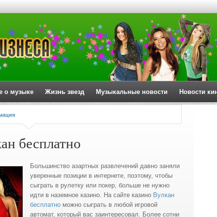
е о музыке
Жизнь звезд
Музыкальные новости
Новости ки
мация
кан бесплатно
Большинство азартных развлечений давно заняли
уверенные позиции в интернете, поэтому, чтобы
сыграть в рулетку или покер, больше не нужно
идти в наземное казино.
На сайте казино
Вулкан
бесплатно
можно сыграть в любой игровой
автомат, который вас заинтересовал. Более сотни