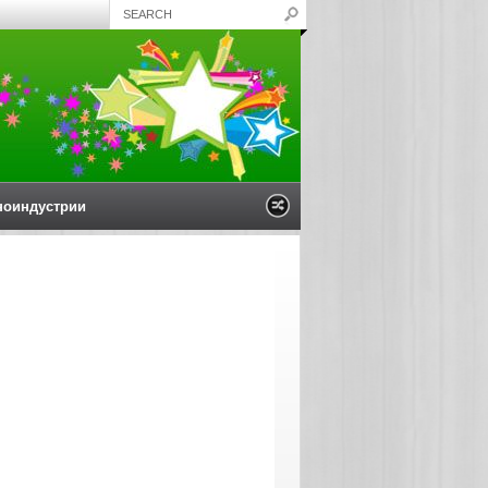
ноиндустрии