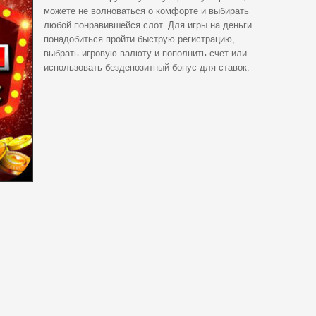
можете не волноваться о комфорте и выбирать
любой понравившейся слот. Для игры на деньги
понадобиться пройти быструю регистрацию,
выбрать игровую валюту и пополнить счет или
использовать бездепозитный бонус для ставок.