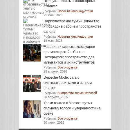
Что нужно знать о маникюрных
столах?
Рубрика:
Новости киноиндустрии
25 мая, 2026
Парикмахерские тумбы: удобство
и порядок в рабочем пространстве
салона
Рубрика:
Новости киноиндустрии
18 мая, 2026
Магазин гитарных аксессуаров
при мастерской в Санкт-
Петербурге: пространство для
музыкантов и их инструментов
Рубрика:
Все о музыке
28 апреля, 2026
Depeche Mode: сага о
синтезаторах, коже и вечном
поиске
Рубрика:
Биографии знаменитостей
20 августа, 2025
Уроки вокала в Москве: путь к
сильному голосу и уверенности на
сцене
Рубрика:
Все о музыке
30 июня, 2025