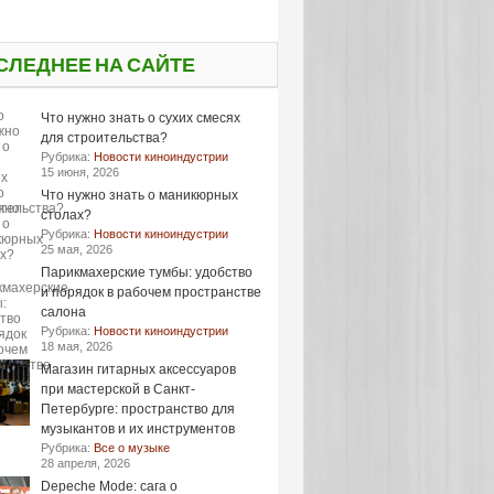
СЛЕДНЕЕ НА САЙТЕ
Что нужно знать о сухих смесях
для строительства?
Рубрика:
Новости киноиндустрии
15 июня, 2026
Что нужно знать о маникюрных
столах?
Рубрика:
Новости киноиндустрии
25 мая, 2026
Парикмахерские тумбы: удобство
и порядок в рабочем пространстве
салона
Рубрика:
Новости киноиндустрии
18 мая, 2026
Магазин гитарных аксессуаров
при мастерской в Санкт-
Петербурге: пространство для
музыкантов и их инструментов
Рубрика:
Все о музыке
28 апреля, 2026
Depeche Mode: сага о