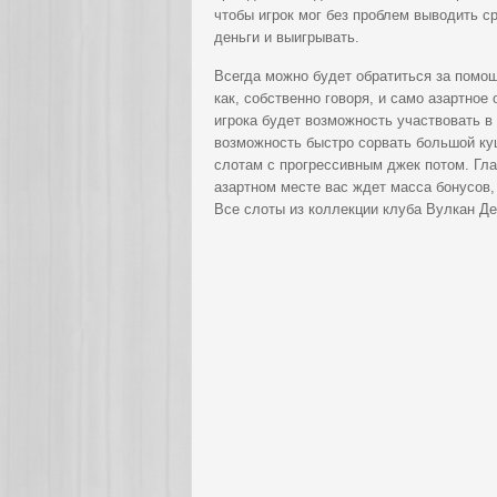
чтобы игрок мог без проблем выводить с
деньги и выигрывать.
Всегда можно будет обратиться за помощ
как, собственно говоря, и само азартное 
игрока будет возможность участвовать в 
возможность быстро сорвать большой куш
слотам с прогрессивным джек потом. Гла
азартном месте вас ждет масса бонусов,
Все слоты из коллекции клуба Вулкан 