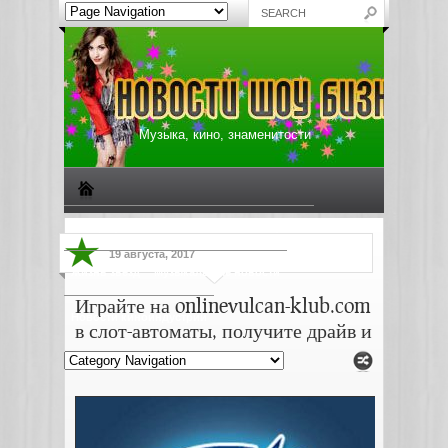
Музыка, кино, знаменитости
Биографии знаменитостей
Все о музыке
19 августа, 2017
Жизнь звезд
Музыкальные новости
Играйте на onlinevulcan-klub.com
Новости киноиндустрии
в слот-автоматы, получите драйв и
адреналин