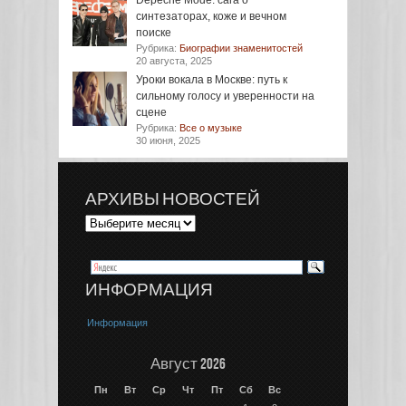
Depeche Mode: сага о
синтезаторах, коже и вечном
поиске
Рубрика:
Биографии знаменитостей
20 августа, 2025
Уроки вокала в Москве: путь к
сильному голосу и уверенности на
сцене
Рубрика:
Все о музыке
30 июня, 2025
АРХИВЫ НОВОСТЕЙ
ИНФОРМАЦИЯ
Информация
Август 2026
Пн
Вт
Ср
Чт
Пт
Сб
Вс