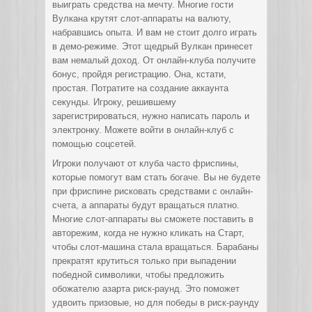
выиграть средства на мечту. Многие гости
Вулкана крутят слот-аппараты на валюту,
набравшись опыта. И вам не стоит долго играть
в демо-режиме. Этот щедрый Вулкан принесет
вам немалый доход. От онлайн-клуба получите
бонус, пройдя регистрацию. Она, кстати,
простая. Потратите на создание аккаунта
секунды. Игроку, решившему
зарегистрироваться, нужно написать пароль и
электронку. Можете войти в онлайн-клуб с
помощью соцсетей.
Игроки получают от клуба часто фриспины,
которые помогут вам стать богаче. Вы не будете
при фриспине рисковать средствами с онлайн-
счета, а аппараты будут вращаться платно.
Многие слот-аппараты вы сможете поставить в
авторежим, когда не нужно кликать на Старт,
чтобы слот-машина стала вращаться. Барабаны
прекратят крутиться только при выпадении
победной символики, чтобы предложить
обожателю азарта риск-раунд. Это поможет
удвоить призовые, но для победы в риск-раунду