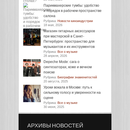
Парикмахерские тумбы: удобство
и порядок в рабочем пространстве
салона
Рубрика:
Новости киноиндустрии
18 мая, 2026
Магазин гитарных аксессуаров
при мастерской в Санкт-
Петербурге: пространство для
музыкантов и их инструментов
Рубрика:
Все о музыке
28 апреля, 2026
Depeche Mode: сага о
синтезаторах, коже и вечном
поиске
Рубрика:
Биографии знаменитостей
20 августа, 2025
Уроки вокала в Москве: путь к
сильному голосу и уверенности на
сцене
Рубрика:
Все о музыке
30 июня, 2025
АРХИВЫ НОВОСТЕЙ