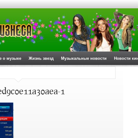
е о музыке
Жизнь звезд
Музыкальные новости
Новости ки
ed9c0e11a30aea-1