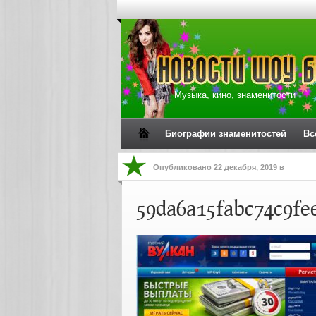
Музыка, кино, знаменитости
Биографии знаменитостей
Вс
Опубликовано
22 декабря, 2019
в
59da6a15fabc74c9fe