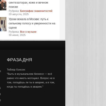
синтезаторах, коже и вечном
поиске
Рубрика:
Биографии знаменитостей
20 августа, 2025
Уроки вокала в Москве: путь к
сильному голосу и уверенности на
сцене
Рубрика:
Все о музыке
30 июня, 2025
ФРАЗА ДНЯ
Тейлор Хэнсон:
с
"Быть в музыкальном бизнесе — всё
равно что иметь мотоцикл. Вопрос не в
том, попадёшь ли ты в аварию, а в том,
когда ты попадёшь в аварию."
6
3
0