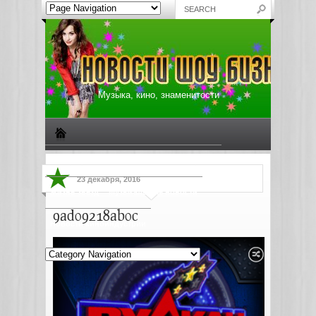
Музыка, кино, знаменитости
Биографии знаменитостей
Все о музыке
23 декабря, 2016
Жизнь звезд
Музыкальные новости
9ad09218ab0c
Новости киноиндустрии