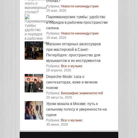
столах?
Рубрика:
Новости киноиндустрии
25 мая, 2026
Парикмахерские тумбы: удобство
и порядок в рабочем пространстве
салона
Рубрика:
Новости киноиндустрии
18 мая, 2026
Магазин гитарных аксессуаров
при мастерской в Санкт-
Петербурге: пространство для
музыкантов и их инструментов
Рубрика:
Все о музыке
28 апреля, 2026
Depeche Mode: сага о
синтезаторах, коже и вечном
поиске
Рубрика:
Биографии знаменитостей
20 августа, 2025
Уроки вокала в Москве: путь к
сильному голосу и уверенности на
сцене
Рубрика:
Все о музыке
30 июня, 2025