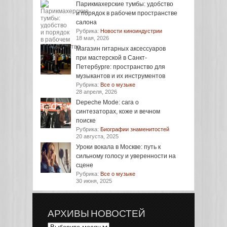
Парикмахерские тумбы: удобство
и порядок в рабочем пространстве
салона
Рубрика:
Новости киноиндустрии
18 мая, 2026
Магазин гитарных аксессуаров
при мастерской в Санкт-
Петербурге: пространство для
музыкантов и их инструментов
Рубрика:
Все о музыке
28 апреля, 2026
Depeche Mode: сага о
синтезаторах, коже и вечном
поиске
Рубрика:
Биографии знаменитостей
20 августа, 2025
Уроки вокала в Москве: путь к
сильному голосу и уверенности на
сцене
Рубрика:
Все о музыке
30 июня, 2025
АРХИВЫ НОВОСТЕЙ