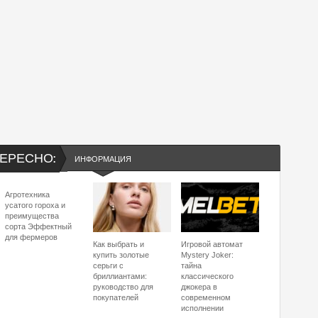
ЕРЕСНО:
ИНФОРМАЦИЯ
Агротехника
усатого гороха и
преимущества
сорта Эффектный
для фермеров
Как выбрать и
Игровой автомат
купить золотые
Mystery Joker:
серьги с
тайна
бриллиантами:
классического
руководство для
джокера в
покупателей
современном
исполнении