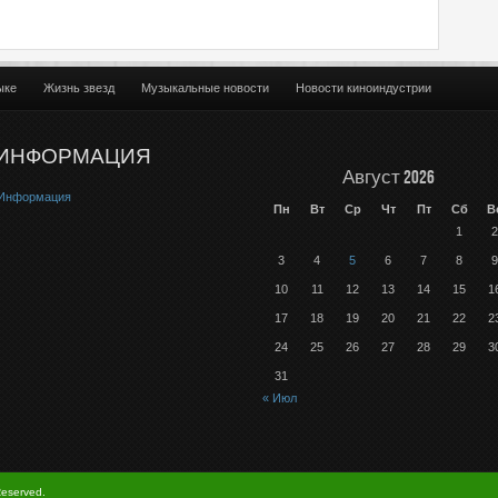
ыке
Жизнь звезд
Музыкальные новости
Новости киноиндустрии
ИНФОРМАЦИЯ
Август 2026
Информация
Пн
Вт
Ср
Чт
Пт
Сб
В
1
2
3
4
5
6
7
8
9
10
11
12
13
14
15
1
17
18
19
20
21
22
2
24
25
26
27
28
29
3
31
« Июл
Reserved.