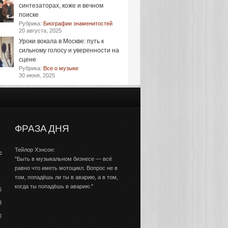
синтезаторах, коже и вечном
поиске
Рубрика:
Биографии знаменитостей
20 августа, 2025
Уроки вокала в Москве: путь к
сильному голосу и уверенности на
сцене
Рубрика:
Все о музыке
30 июня, 2025
ФРАЗА ДНЯ
Тейлор Хэнсон:
с
"Быть в музыкальном бизнесе — всё
равно что иметь мотоцикл. Вопрос не в
том, попадёшь ли ты в аварию, а в том,
когда ты попадёшь в аварию."
6
3
0