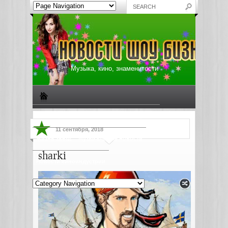
Музыка, кино, знаменитости
Биографии знаменитостей
Все о музыке
11 сентября, 2018
Жизнь звезд
Музыкальные новости
sharki
Новости киноиндустрии