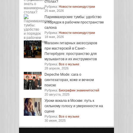
столах?
Рубрика:
Новости киноиндустрии
25 мая, 2026
Парикмахерские тумбы: удобство
и порядок в рабочем пространстве
салона
Рубрика:
Новости киноиндустрии
18 мая, 2026
Магазин гитарных аксессуаров
при мастерской в Санкт-
Петербурге: пространство для
музыкантов и их инструментов
Рубрика:
Все о музыке
28 апреля, 2026
Depeche Mode: сага о
синтезаторах, коже и вечном
поиске
Рубрика:
Биографии знаменитостей
20 августа, 2025
Уроки вокала в Москве: путь к
сильному голосу и уверенности на
сцене
Рубрика:
Все о музыке
30 июня, 2025