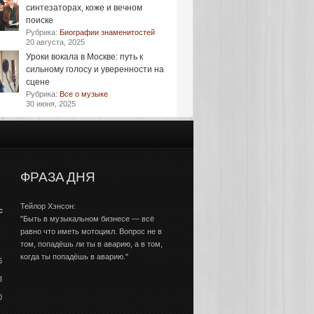
синтезаторах, коже и вечном
поиске
Рубрика:
Биографии знаменитостей
20 августа, 2025
Уроки вокала в Москве: путь к
сильному голосу и уверенности на
сцене
Рубрика:
Все о музыке
30 июня, 2025
ФРАЗА ДНЯ
Тейлор Хэнсон:
с
"Быть в музыкальном бизнесе — всё
равно что иметь мотоцикл. Вопрос не в
том, попадёшь ли ты в аварию, а в том,
когда ты попадёшь в аварию."
6
3
0