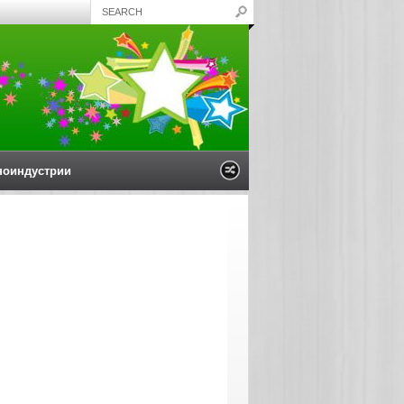
ноиндустрии