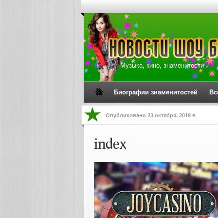
Музыка, кино, знаменитости
Биографии знаменитостей
Вс
Опубликовано
23 октября, 2019
в
index