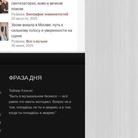
синтезаторах, коже и вечном
поиске
Рубрика:
Биографии знаменитостей
20 августа, 2025
Уроки вокала в Москве: путь к
сильному голосу и уверенности на
сцене
Рубрика:
Все о музыке
30 июня, 2025
ФРАЗА ДНЯ
Тейлор Хэнсон:
с
"Быть в музыкальном бизнесе — всё
равно что иметь мотоцикл. Вопрос не в
том, попадёшь ли ты в аварию, а в том,
когда ты попадёшь в аварию."
6
3
0