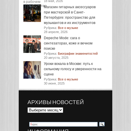
18 мая, 2026
Магазин гитарных аксессуаров
при мастерской в Санкт-
Петербурге: пространство для
музыкантов и их инструментов
Рубрика:
Все о музыке
28 апреля, 2026
Depeche Mode: сага о
синтезаторах, коже и вечном
поиске
Рубрика:
Биографии знаменитостей
20 августа, 2025
Уроки вокала в Москве: путь к
сильному голосу и уверенности на
сцене
Рубрика:
Все о музыке
30 июня, 2025
АРХИВЫ НОВОСТЕЙ