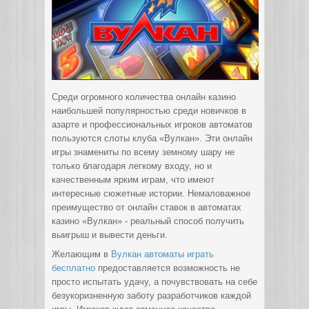
Среди огромного количества онлайн казино
наибольшей популярностью среди новичков в
азарте и профессиональных игроков автоматов
пользуются слоты клуба «Вулкан».
Эти онлайн
игры знамениты по всему земному шару не
только благодаря легкому входу, но и
качественным ярким играм, что имеют
интересные сюжетные истории. Немаловажное
преимущество от онлайн ставок в автоматах
казино «Вулкан» - реальный способ получить
выигрыш и вывести деньги.
Желающим в
Вулкан автоматы играть
бесплатно
предоставляется возможность не
просто испытать удачу, а почувствовать на себе
безукоризненную заботу разработчиков каждой