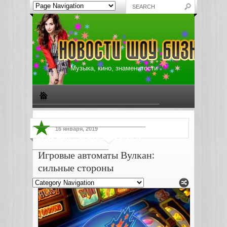
Музыка, кино, знаменитости
Биографии знаменитостей
Все о музыке
16 января, 2019
Жизнь звезд
Музыкальные новости
Игровые автоматы Вулкан:
Новости киноиндустрии
сильные стороны