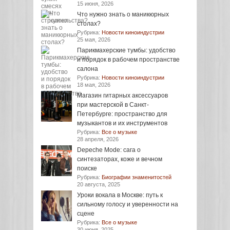
15 июня, 2026
Что нужно знать о маникюрных
столах?
Рубрика:
Новости киноиндустрии
25 мая, 2026
Парикмахерские тумбы: удобство
и порядок в рабочем пространстве
салона
Рубрика:
Новости киноиндустрии
18 мая, 2026
Магазин гитарных аксессуаров
при мастерской в Санкт-
Петербурге: пространство для
музыкантов и их инструментов
Рубрика:
Все о музыке
28 апреля, 2026
Depeche Mode: сага о
синтезаторах, коже и вечном
поиске
Рубрика:
Биографии знаменитостей
20 августа, 2025
Уроки вокала в Москве: путь к
сильному голосу и уверенности на
сцене
Рубрика:
Все о музыке
30 июня, 2025