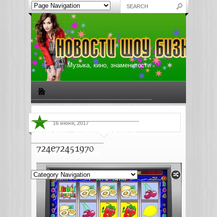
Музыка, кино, знаменитости
Биографии знаменитостей
Все о музыке
16 июня, 2017
Жизнь звезд
Музыкальные новости
724e72451970
Новости киноиндустрии