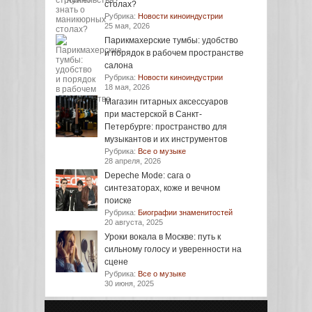
столах?
Рубрика:
Новости киноиндустрии
25 мая, 2026
Парикмахерские тумбы: удобство
и порядок в рабочем пространстве
салона
Рубрика:
Новости киноиндустрии
18 мая, 2026
Магазин гитарных аксессуаров
при мастерской в Санкт-
Петербурге: пространство для
музыкантов и их инструментов
Рубрика:
Все о музыке
28 апреля, 2026
Depeche Mode: сага о
синтезаторах, коже и вечном
поиске
Рубрика:
Биографии знаменитостей
20 августа, 2025
Уроки вокала в Москве: путь к
сильному голосу и уверенности на
сцене
Рубрика:
Все о музыке
30 июня, 2025